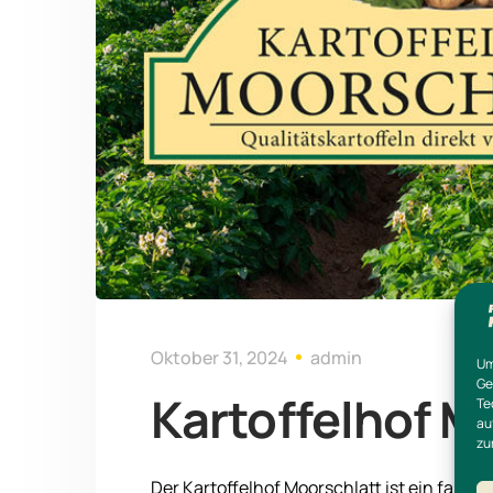
Oktober 31, 2024
admin
Um
Ge
Kartoffelhof M
Te
au
zu
Der Kartoffelhof Moorschlatt ist ein fami