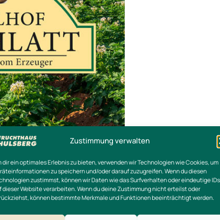
Zustimmung verwalten
 dir ein optimales Erlebnis zu bieten, verwenden wir Technologien wie Cookies, um
räteinformationen zu speichern und/oder darauf zuzugreifen. Wenn du diesen
oorschlatt
chnologien zustimmst, können wir Daten wie das Surfverhalten oder eindeutige IDs
f dieser Website verarbeiten. Wenn du deine Zustimmung nicht erteilst oder
rückziehst, können bestimmte Merkmale und Funktionen beeinträchtigt werden.
liengeführter Landwirtschaftsbetrieb in Ganderkesee, der sic