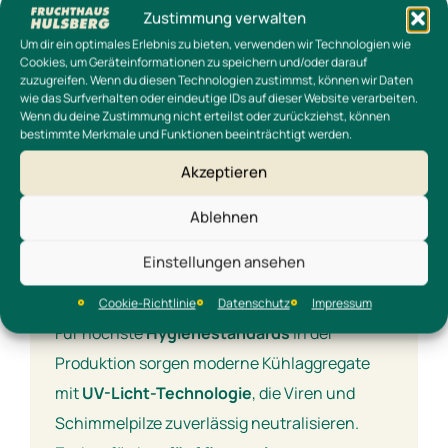
Zustimmung verwalten
Auch unser
Neubau
setzt ein klares Zeichen
Um dir ein optimales Erlebnis zu bieten, verwenden wir Technologien wie
für Nachhaltigkeit: Eine
300-kW-
Cookies, um Geräteinformationen zu speichern und/oder darauf
zuzugreifen. Wenn du diesen Technologien zustimmst, können wir Daten
Photovoltaikanlage
in Kombination mit
wie das Surfverhalten oder eindeutige IDs auf dieser Website verarbeiten.
Wenn du deine Zustimmung nicht erteilst oder zurückziehst, können
einem
150-kW-Batteriespeicher
deckt einen
bestimmte Merkmale und Funktionen beeinträchtigt werden.
großen Teil unseres Strombedarfs. Die
Akzeptieren
Wärmepumpe
sorgt für effiziente Beheizung,
und unser Bürogebäude erfüllt den
KfW-50-
Ablehnen
Standard
– energieeffizient,
Einstellungen ansehen
ressourcenschonend und zukunftssicher.
Cookie-Richtlinie
Datenschutz
Impressum
Für höchste
Hygienestandards
in der
Produktion sorgen moderne Kühlaggregate
mit
UV-Licht-Technologie
, die Viren und
Schimmelpilze zuverlässig neutralisieren.