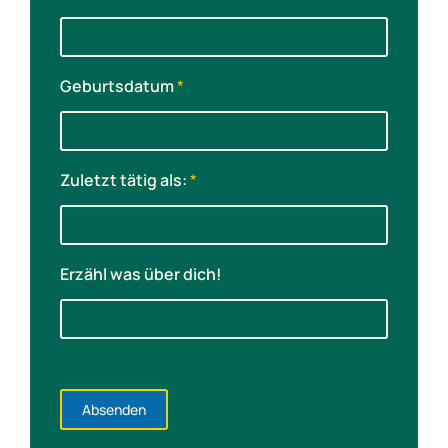
t
i
g
Geburtsdatum
*
Zuletzt tätig als:
*
Erzähl was über dich!
Absenden