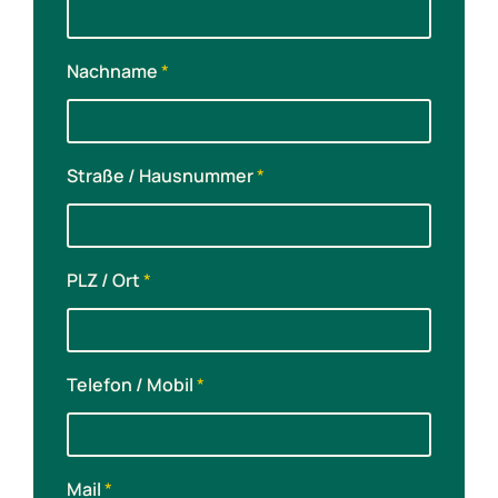
Nachname
*
N
a
Straße / Hausnummer
*
c
h
n
a
m
PLZ / Ort
*
e
V
o
r
Telefon / Mobil
*
n
a
m
e
t
Mail
*
ä