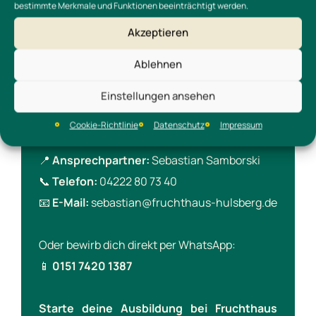
bestimmte Merkmale und Funktionen beeinträchtigt werden.
Hier zählt Zusammenhalt, Respekt und ein
Akzeptieren
gutes Miteinander.
Ablehnen
So bewirbst du dich
Einstellungen ansehen
Ganz einfach – schnell und unkompliziert.
Cookie-Richtlinie
Datenschutz
Impressum
📍
Ansprechpartner:
Sebastian Samborski
📞
Telefon:
04222 80 73 40
📧
E-Mail:
sebastian@fruchthaus-hulsberg.de
Oder bewirb dich direkt per WhatsApp:
📱
0151 7420 1387
Starte deine Ausbildung bei Fruchthaus