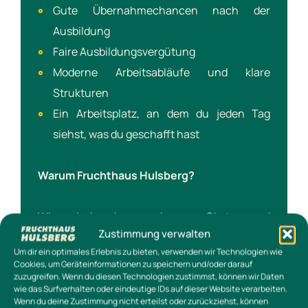
Gute Übernahmechancen nach der
Ausbildung
Faire Ausbildungsvergütung
Moderne Arbeitsabläufe und klare
Strukturen
Ein Arbeitsplatz, an dem du jeden Tag
siehst, was du geschafft hast
Warum Fruchthaus Hulsberg?
Wir sind ein moderner Obst- und
Zustimmung verwalten
Gemüsegroßhandel aus
Ganderkesee
.
Um dir ein optimales Erlebnis zu bieten, verwenden wir Technologien wie
Unsere Kunden verlassen sich täglich auf uns
Cookies, um Geräteinformationen zu speichern und/oder darauf
zuzugreifen. Wenn du diesen Technologien zustimmst, können wir Daten
– und wir verlassen uns auf unser Team.
wie das Surfverhalten oder eindeutige IDs auf dieser Website verarbeiten.
Wenn du deine Zustimmung nicht erteilst oder zurückziehst, können